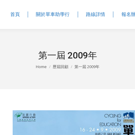
首頁
關於單車助學行
路線詳情
報名
第一屆 2009年
Home
歷屆回顧
第一屆 2009年
You are here: