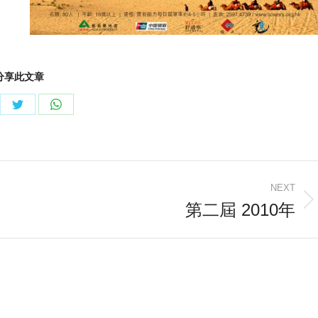
分享此文章
re
Share
Share
on
on
ebook
Twitter
WhatsApp
NEXT
第二屆 2010年
Next
post: