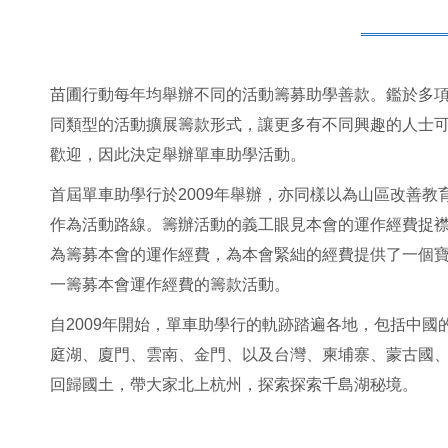
苗圃行動每年均舉辦不同的活動籌募助學善款。鑑於多
同類型的活動擴展籌款形式，讓更多有不同興趣的人士
歡迎，因此決定舉辦單車助學活動。
首屆單車助學行於2009年舉辦，亦同樣以為山區改善
作為活動路線。籌辦活動的義工眼見本會的運作經費捉襟
為籌募本會的運作經費，為本會緊絀的經費提供了一個
一籌募本會運作經費的籌款活動。
自2009年開始，單車助學行的軌跡踏遍各地，包括中
庭湖、廈門、雲南、金門、以及台灣、柬埔寨、蒙古國
回歸國土，帶大家北上杭州，探索探索千島湖秘境。