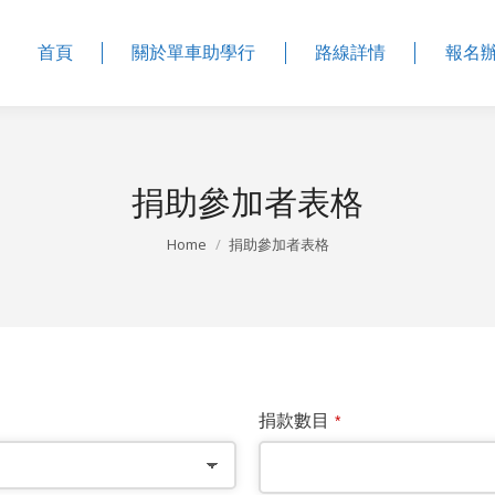
首頁
關於單車助學行
路線詳情
報名
捐助參加者表格
Home
捐助參加者表格
You are here:
捐款數目
*