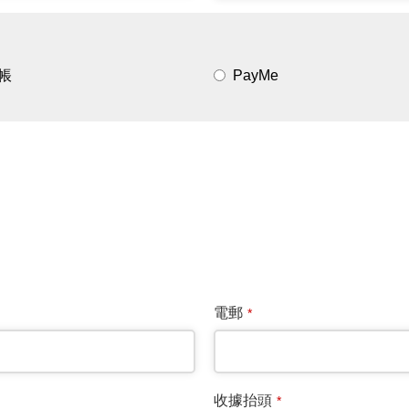
帳
PayMe
電郵
*
收據抬頭
*