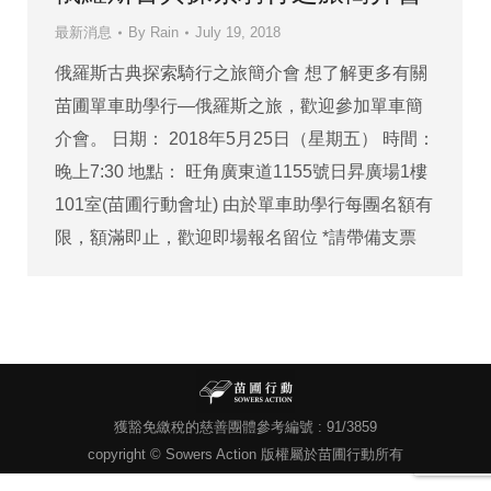
最新消息
By
Rain
July 19, 2018
俄羅斯古典探索騎行之旅簡介會 想了解更多有關
苗圃單車助學行—俄羅斯之旅，歡迎參加單車簡
介會。 日期： 2018年5月25日（星期五） 時間：
晚上7:30 地點： 旺角廣東道1155號日昇廣場1樓
101室(苗圃行動會址) 由於單車助學行每團名額有
限，額滿即止，歡迎即場報名留位 *請帶備支票
獲豁免繳稅的慈善團體參考編號 : 91/3859
copyright © Sowers Action 版權屬於苗圃行動所有