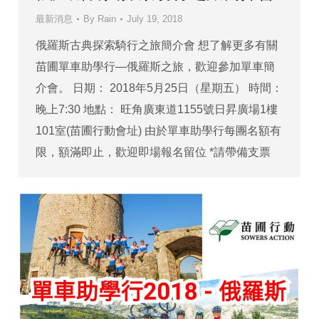
最新消息
By
Rain
July 19, 2018
俄羅斯古典探索騎行之旅簡介會 想了解更多有關
苗圃單車助學行—俄羅斯之旅，歡迎參加單車簡
介會。 日期： 2018年5月25日（星期五） 時間：
晚上7:30 地點： 旺角廣東道1155號日昇廣場1樓
101室(苗圃行動會址) 由於單車助學行每團名額有
限，額滿即止，歡迎即場報名留位 *請帶備支票