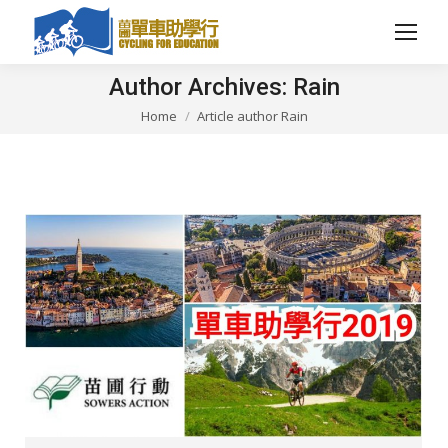
Author Archives:
Rain
Home
Article author Rain
You are here: